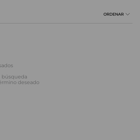
sados
la búsqueda
término deseado