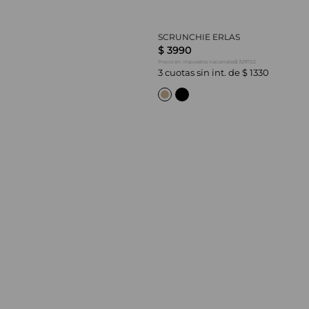
SCRUNCHIE ERLAS
$
3990
$ 3297,52
Precio sin impuestos nacionales
3
cuotas sin int. de
$
1330