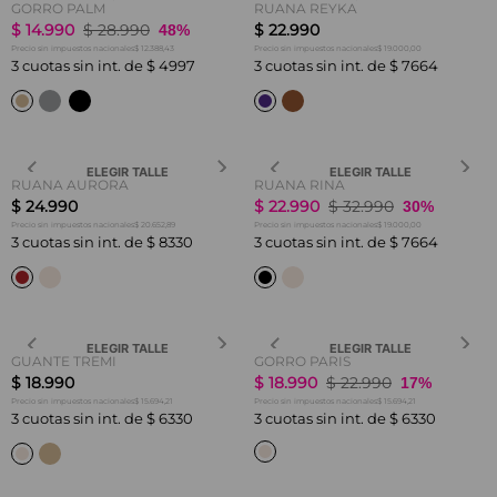
GORRO PALM
RUANA REYKA
$
14
.
990
$
28
.
990
$
22
.
990
48%
$ 12.388,43
$ 19.000,00
Precio sin impuestos nacionales
Precio sin impuestos nacionales
3
cuotas sin int. de
$
4997
3
cuotas sin int. de
$
7664
ELEGIR TALLE
ELEGIR TALLE
RUANA AURORA
RUANA RINA
$
24
.
990
$
22
.
990
$
32
.
990
30%
$ 20.652,89
$ 19.000,00
Precio sin impuestos nacionales
Precio sin impuestos nacionales
3
cuotas sin int. de
$
8330
3
cuotas sin int. de
$
7664
ELEGIR TALLE
ELEGIR TALLE
GUANTE TREMI
GORRO PARIS
$
18
.
990
$
18
.
990
$
22
.
990
17%
$ 15.694,21
$ 15.694,21
Precio sin impuestos nacionales
Precio sin impuestos nacionales
3
cuotas sin int. de
$
6330
3
cuotas sin int. de
$
6330