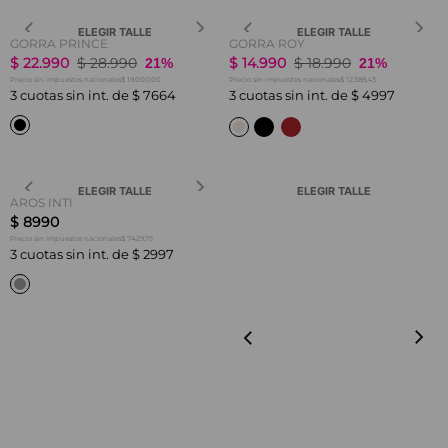
ELEGIR TALLE
ELEGIR TALLE
GORRA PRINCE
GORRA ROY
$
22
.
990
$
28
.
990
$
14
.
990
$
18
.
990
21%
21%
$ 19.000,00
$ 12.388,43
Precio sin impuestos nacionales
Precio sin impuestos nacionales
3
cuotas sin int. de
$
7664
3
cuotas sin int. de
$
4997
ELEGIR TALLE
ELEGIR TALLE
AROS INTI
$
8990
$ 7429,75
Precio sin impuestos nacionales
3
cuotas sin int. de
$
2997