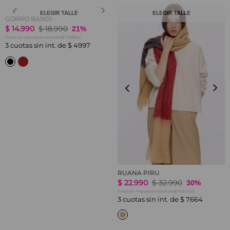
ELEGIR TALLE
ELEGIR TALLE
GORRO BANDI
$
14
.
990
$
18
.
990
21%
$ 12.388,43
Precio sin impuestos nacionales
3
cuotas sin int. de
$
4997
RUANA PIRU
$
22
.
990
$
32
.
990
30%
$ 19.000,00
Precio sin impuestos nacionales
3
cuotas sin int. de
$
7664