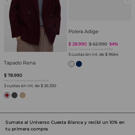
Polera Adige
$
28
.
990
$
62
.
990
54%
$ 23.958,68
Precio sin impuestos nacionales
3
cuotas sin int. de
$
9664
Tapado Rena
$
78
.
990
$ 65.280,99
Precio sin impuestos nacionales
3
cuotas sin int. de
$
26
.
330
Sumate al Universo Cuesta Blanca y recibí un 10% en
tu primera compra