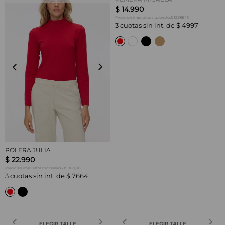
$
14
.
990
$ 12.388,43
Precio sin impuestos nacionales
3
cuotas sin int. de
$
4997
POLERA JULIA
$
22
.
990
$ 19.000,00
Precio sin impuestos nacionales
3
cuotas sin int. de
$
7664
ELEGIR TALLE
ELEGIR TALLE