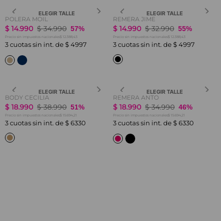
ELEGIR TALLE
ELEGIR TALLE
POLERA MOIL
REMERA JIME
$
14
.
990
$
34
.
990
$
14
.
990
$
32
.
990
57%
55%
$ 12.388,43
$ 12.388,43
Precio sin impuestos nacionales
Precio sin impuestos nacionales
3
cuotas sin int. de
$
4997
3
cuotas sin int. de
$
4997
ELEGIR TALLE
ELEGIR TALLE
BODY CECILIA
REMERA ANTO
$
18
.
990
$
38
.
990
$
18
.
990
$
34
.
990
51%
46%
$ 15.694,21
$ 15.694,21
Precio sin impuestos nacionales
Precio sin impuestos nacionales
3
cuotas sin int. de
$
6330
3
cuotas sin int. de
$
6330