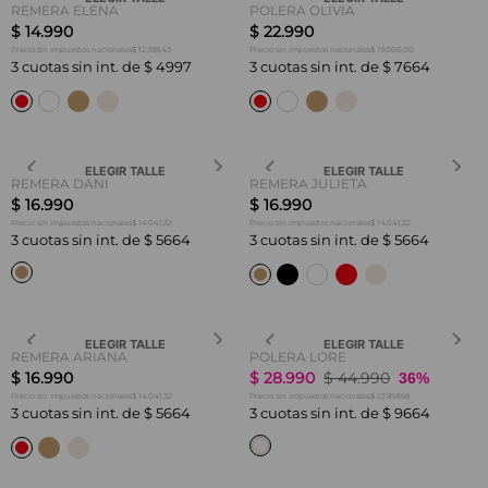
REMERA ELENA
POLERA OLIVIA
$
14
.
990
$
22
.
990
$ 12.388,43
$ 19.000,00
Precio sin impuestos nacionales
Precio sin impuestos nacionales
3
cuotas sin int. de
$
4997
3
cuotas sin int. de
$
7664
ELEGIR TALLE
ELEGIR TALLE
REMERA DANI
REMERA JULIETA
$
16
.
990
$
16
.
990
$ 14.041,32
$ 14.041,32
Precio sin impuestos nacionales
Precio sin impuestos nacionales
3
cuotas sin int. de
$
5664
3
cuotas sin int. de
$
5664
ELEGIR TALLE
ELEGIR TALLE
REMERA ARIANA
POLERA LORE
$
16
.
990
$
28
.
990
$
44
.
990
36%
$ 14.041,32
$ 23.958,68
Precio sin impuestos nacionales
Precio sin impuestos nacionales
3
cuotas sin int. de
$
5664
3
cuotas sin int. de
$
9664