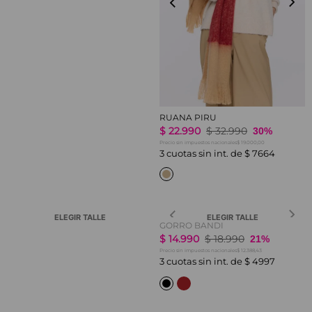
RUANA PIRU
$
22
.
990
$
32
.
990
30%
$ 19.000,00
Precio sin impuestos nacionales
3
cuotas sin int. de
$
7664
ELEGIR TALLE
ELEGIR TALLE
GORRO BANDI
$
14
.
990
$
18
.
990
21%
$ 12.388,43
Precio sin impuestos nacionales
3
cuotas sin int. de
$
4997