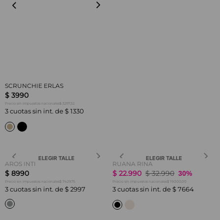
SCRUNCHIE ERLAS
$
3990
$ 3297,52
Precio sin impuestos nacionales
3
cuotas sin int. de
$
1330
ELEGIR TALLE
ELEGIR TALLE
AROS INTI
RUANA RINA
$
8990
$
22
.
990
$
32
.
990
30%
$ 7429,75
$ 19.000,00
Precio sin impuestos nacionales
Precio sin impuestos nacionales
3
cuotas sin int. de
$
2997
3
cuotas sin int. de
$
7664