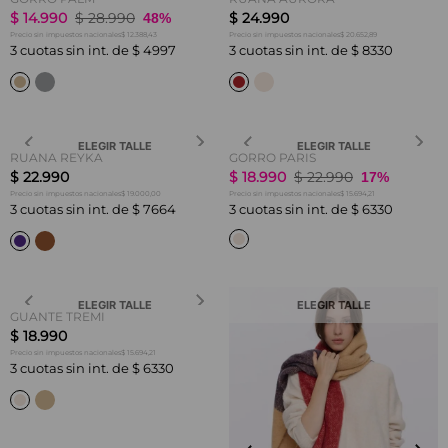
$
14
.
990
$
28
.
990
$
24
.
990
48%
$ 12.388,43
$ 20.652,89
Precio sin impuestos nacionales
Precio sin impuestos nacionales
3
cuotas sin int. de
$
4997
3
cuotas sin int. de
$
8330
ELEGIR TALLE
ELEGIR TALLE
RUANA REYKA
GORRO PARIS
$
22
.
990
$
18
.
990
$
22
.
990
17%
$ 19.000,00
$ 15.694,21
Precio sin impuestos nacionales
Precio sin impuestos nacionales
3
cuotas sin int. de
$
7664
3
cuotas sin int. de
$
6330
ELEGIR TALLE
ELEGIR TALLE
GUANTE TREMI
$
18
.
990
$ 15.694,21
Precio sin impuestos nacionales
3
cuotas sin int. de
$
6330