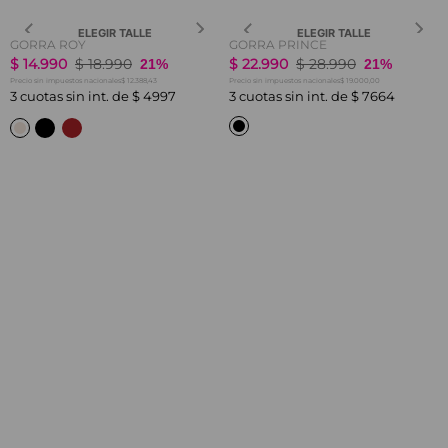
ELEGIR TALLE
ELEGIR TALLE
GORRA ROY
GORRA PRINCE
$
14
.
990
$
18
.
990
$
22
.
990
$
28
.
990
21%
21%
$ 12.388,43
$ 19.000,00
Precio sin impuestos nacionales
Precio sin impuestos nacionales
3
cuotas sin int. de
$
4997
3
cuotas sin int. de
$
7664