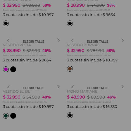
$
32
.
990
$
79
.
990
$
28
.
990
$
44
.
990
59%
36%
$ 27.264,46
$ 23.958,68
Precio sin impuestos nacionales
Precio sin impuestos nacionales
3
cuotas sin int. de
$
10
.
997
3
cuotas sin int. de
$
9664
ELEGIR TALLE
ELEGIR TALLE
VESTIDO VESTA
VESTIDO BURNAS
$
28
.
990
$
52
.
990
$
32
.
990
$
78
.
990
45%
58%
$ 23.958,68
$ 27.264,46
Precio sin impuestos nacionales
Precio sin impuestos nacionales
3
cuotas sin int. de
$
9664
3
cuotas sin int. de
$
10
.
997
ELEGIR TALLE
ELEGIR TALLE
VESTIDO SUEIL
MONO MARIANE
$
32
.
990
$
54
.
990
$
48
.
990
$
89
.
990
40%
46%
$ 27.264,46
$ 40.487,60
Precio sin impuestos nacionales
Precio sin impuestos nacionales
3
cuotas sin int. de
$
10
.
997
3
cuotas sin int. de
$
16
.
330