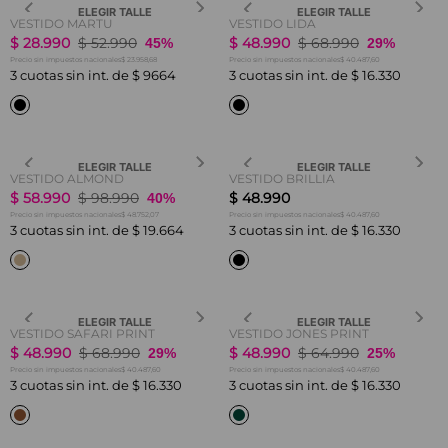
ELEGIR TALLE
ELEGIR TALLE
VESTIDO MARTU
VESTIDO LIDA
$
28
.
990
$
52
.
990
$
48
.
990
$
68
.
990
45%
29%
$ 23.958,68
$ 40.487,60
Precio sin impuestos nacionales
Precio sin impuestos nacionales
3
cuotas sin int. de
$
9664
3
cuotas sin int. de
$
16
.
330
ELEGIR TALLE
ELEGIR TALLE
VESTIDO ALMOND
VESTIDO BRILLIA
$
58
.
990
$
98
.
990
$
48
.
990
40%
$ 48.752,07
$ 40.487,60
Precio sin impuestos nacionales
Precio sin impuestos nacionales
3
cuotas sin int. de
$
19
.
664
3
cuotas sin int. de
$
16
.
330
ELEGIR TALLE
ELEGIR TALLE
VESTIDO SAFARI PRINT
VESTIDO JONES PRINT
$
48
.
990
$
68
.
990
$
48
.
990
$
64
.
990
29%
25%
$ 40.487,60
$ 40.487,60
Precio sin impuestos nacionales
Precio sin impuestos nacionales
3
cuotas sin int. de
$
16
.
330
3
cuotas sin int. de
$
16
.
330