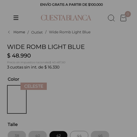
ENVÍO GRATIS A PARTIR DE $100.000
CADOS
0
Wide Romb Light Blue
Outlet
WIDE ROMB LIGHT BLUE
$
48
.
990
$ 40.487,60
Precio sin impuestos nacionales
3
cuotas sin int. de
$
16
.
330
Color
Talle
38
40
42
44
46