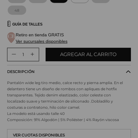
48
GUÍA DE TALLES
Retiro en tienda GRATIS
Ver sucursales disponibles
AGREGAR AL CARRITO
DESCRIPCIÓN
Pantalón wide leg tiro medio, calce recto y pierna amplia. En el
delantero tiene un diseño de rombos con apliques de hotfix
transparentes. Tejido denim elastizado, color celeste con
localizado suave y terminación de siliconado .Dobladillo y
costuras a contratono, hilo color camel.
La modelo está usando talle 40
Composición: 91% Algodón | 5% Poliéster | 4% Rayón viscosa
VER CUOTAS DISPONIBLES