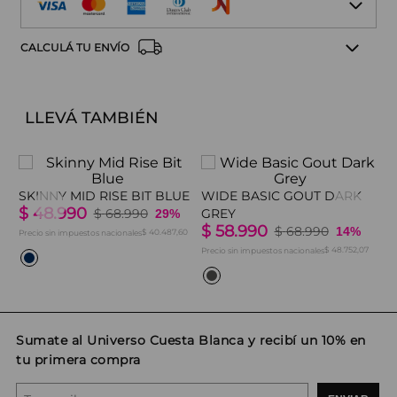
CALCULÁ TU ENVÍO
LLEVÁ TAMBIÉN
SKINNY MID RISE BIT BLUE
WIDE BASIC GOUT DARK
$
48
.
990
$
68
.
990
GREY
29%
$
58
.
990
$
68
.
990
14%
$ 40.487,60
Precio sin impuestos nacionales
$ 48.752,07
Precio sin impuestos nacionales
W
B
$