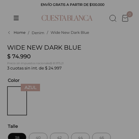
ENVÍO GRATIS A PARTIR DE $100.000
CADOS
0
Wide New Dark Blue
Denim
WIDE NEW DARK BLUE
$
74
.
990
$ 61.975,21
Precio sin impuestos nacionales
3
cuotas sin int. de
$
24
.
997
Color
Talle
38
40
42
44
46