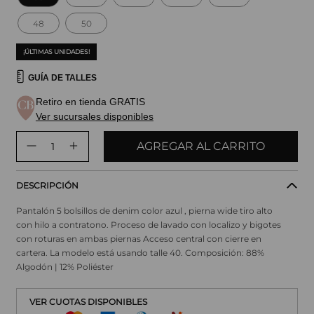
48
50
¡ÚLTIMAS UNIDADES!
GUÍA DE TALLES
Retiro en tienda GRATIS
Ver sucursales disponibles
AGREGAR AL CARRITO
DESCRIPCIÓN
Pantalón 5 bolsillos de denim color azul , pierna wide tiro alto
con hilo a contratono. Proceso de lavado con localizo y bigotes
con roturas en ambas piernas Acceso central con cierre en
cartera. La modelo está usando talle 40. Composición: 88%
Algodón | 12% Poliéster
VER CUOTAS DISPONIBLES