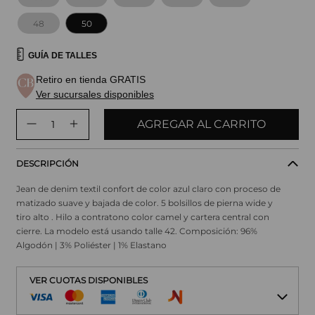
48
50
GUÍA DE TALLES
Retiro en tienda GRATIS
Ver sucursales disponibles
AGREGAR AL CARRITO
DESCRIPCIÓN
Jean de denim textil confort de color azul claro con proceso de
matizado suave y bajada de color. 5 bolsillos de pierna wide y
tiro alto . Hilo a contratono color camel y cartera central con
cierre. La modelo está usando talle 42. Composición: 96%
Algodón | 3% Poliéster | 1% Elastano
VER CUOTAS DISPONIBLES