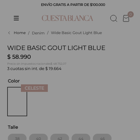
ENVÍO GRATIS A PARTIR DE $100.000
CADOS
0
Wide Basic Gout Light Blue
Denim
WIDE BASIC GOUT LIGHT BLUE
$
58
.
990
$ 48.752,07
Precio sin impuestos nacionales
3
cuotas sin int. de
$
19
.
664
Color
Talle
38
40
42
44
46