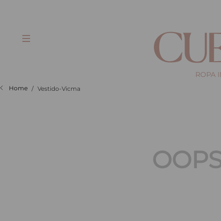
ROPA 
Vestido-Vicma
OOPS