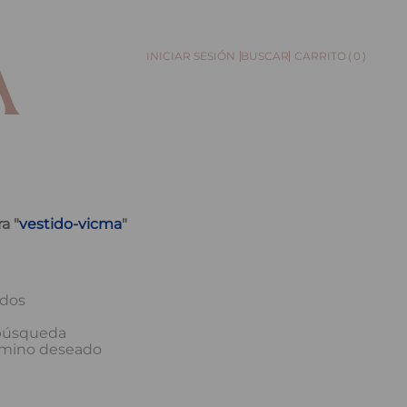
0
BUSCAR
a "
vestido-vicma
"
ados
 búsqueda
érmino deseado