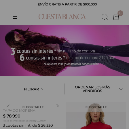
ENVÍO GRATIS A PARTIR DE $100.000
0
LOS MÁS
FILTRAR
VENDIDOS
ELEGIR TALLE
ELEGIR TALLE
TAPADO MORENA
$
78
.
990
$ 65.280,99
Precio sin impuestos nacionales
3
cuotas sin int. de
$
26
.
330