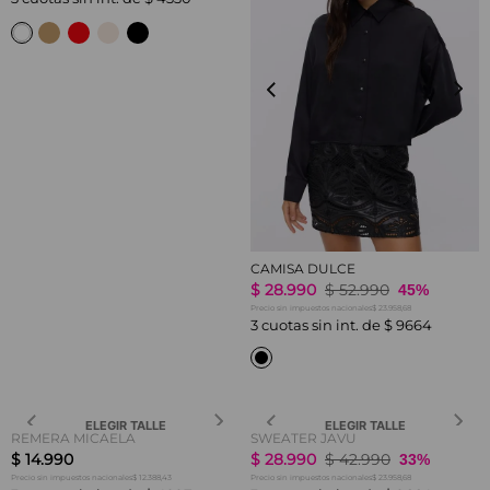
CAMISA DULCE
$
28
.
990
$
52
.
990
45%
$ 23.958,68
Precio sin impuestos nacionales
3
cuotas sin int. de
$
9664
ELEGIR TALLE
ELEGIR TALLE
REMERA MICAELA
SWEATER JAVU
$
14
.
990
$
28
.
990
$
42
.
990
33%
$ 12.388,43
$ 23.958,68
Precio sin impuestos nacionales
Precio sin impuestos nacionales