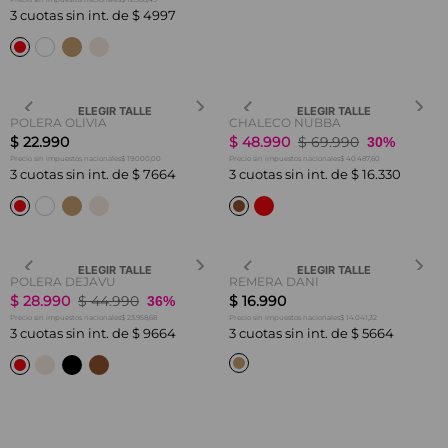
3
cuotas sin int. de
$
4997
ELEGIR TALLE
ELEGIR TALLE
POLERA OLIVIA
CHALECO NUBBA
$
22
.
990
$
48
.
990
$
69
.
990
30%
$ 19.000,00
$ 40.487,60
Precio sin impuestos nacionales
Precio sin impuestos nacionales
3
cuotas sin int. de
$
7664
3
cuotas sin int. de
$
16
.
330
ELEGIR TALLE
ELEGIR TALLE
POLERA DEJAVU
REMERA DANI
$
28
.
990
$
44
.
990
$
16
.
990
36%
$ 23.958,68
$ 14.041,32
Precio sin impuestos nacionales
Precio sin impuestos nacionales
3
cuotas sin int. de
$
9664
3
cuotas sin int. de
$
5664