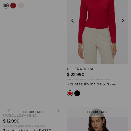
POLERA JULIA
$
22
.
990
$ 19.000,00
Precio sin impuestos nacionales
3
cuotas sin int. de
$
7664
ELEGIR TALLE
ELEGIR TALLE
MUSCULOSA NINA
$
12
.
990
$ 10.735,54
Precio sin impuestos nacionales
3
cuotas sin int. de
$
4330