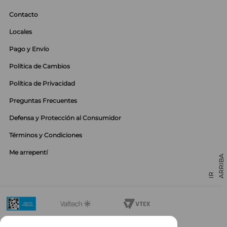
Contacto
Locales
Pago y Envío
Política de Cambios
Política de Privacidad
Preguntas Frecuentes
Defensa y Protección al Consumidor
Términos y Condiciones
Me arrepentí
01142985650