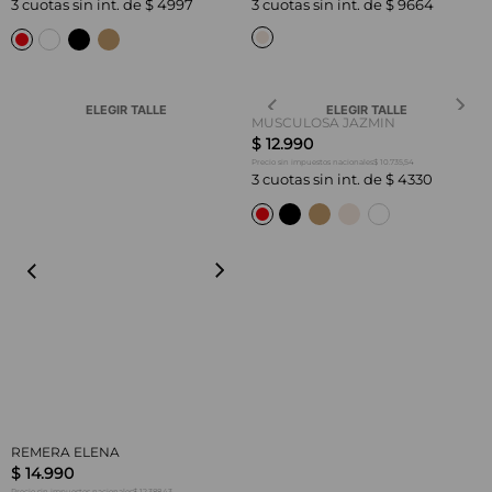
3
cuotas sin int. de
$
4997
3
cuotas sin int. de
$
9664
ELEGIR TALLE
ELEGIR TALLE
MUSCULOSA JAZMIN
$
12
.
990
$ 10.735,54
Precio sin impuestos nacionales
3
cuotas sin int. de
$
4330
REMERA ELENA
$
14
.
990
$ 12.388,43
Precio sin impuestos nacionales