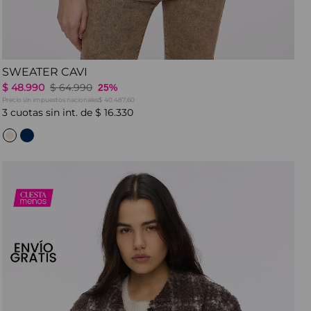
SWEATER CAVI
$
48
.
990
$
64
.
990
25%
Precio sin impuestos nacionales
$ 40.487,60
3
cuotas sin int. de
$
16
.
330