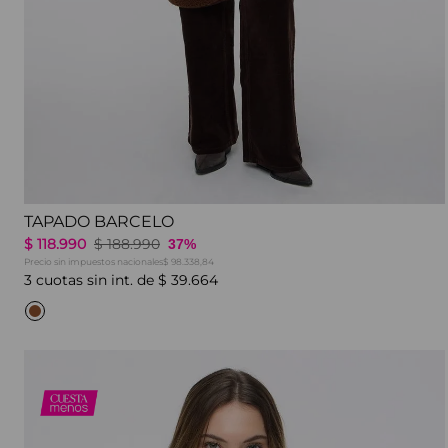
TAPADO BARCELO
$
118
.
990
$
188
.
990
37%
Precio sin impuestos nacionales
$ 98.338,84
3
cuotas sin int. de
$
39
.
664