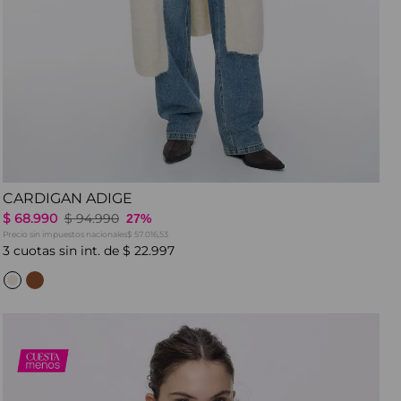
CARDIGAN ADIGE
$
68
.
990
$
94
.
990
27%
Precio sin impuestos nacionales
$ 57.016,53
3
cuotas sin int. de
$
22
.
997