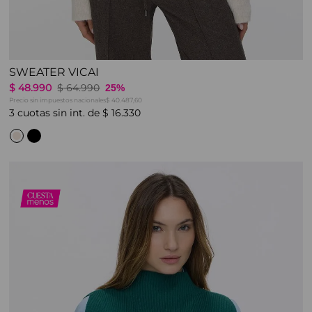
SWEATER VICAI
$
48
.
990
$
64
.
990
25%
Precio sin impuestos nacionales
$ 40.487,60
3
cuotas sin int. de
$
16
.
330