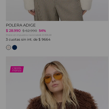
POLERA ADIGE
$
28
.
990
$
62
.
990
54%
Precio sin impuestos nacionales
$ 23.958,68
3
cuotas sin int. de
$
9664