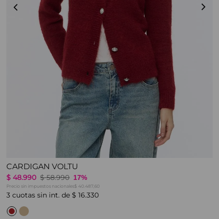
CARDIGAN VOLTU
$
48
.
990
$
58
.
990
17%
Precio sin impuestos nacionales
$ 40.487,60
3
cuotas sin int. de
$
16
.
330