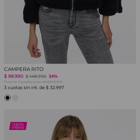
CAMPERA RITO
$
98
.
990
$
148
.
990
34%
Precio sin impuestos nacionales
$ 81.809,92
3
cuotas sin int. de
$
32
.
997