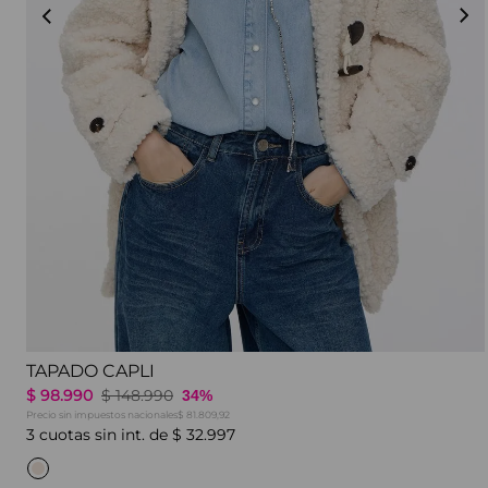
MÁS
TAPADO CAPLI
$
98
.
990
$
148
.
990
34%
Precio sin impuestos nacionales
$ 81.809,92
3
cuotas sin int. de
$
32
.
997