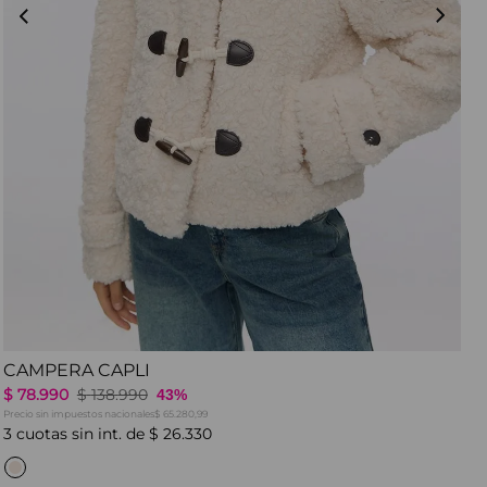
CAMPERA CAPLI
$
78
.
990
$
138
.
990
43%
Precio sin impuestos nacionales
$ 65.280,99
3
cuotas sin int. de
$
26
.
330