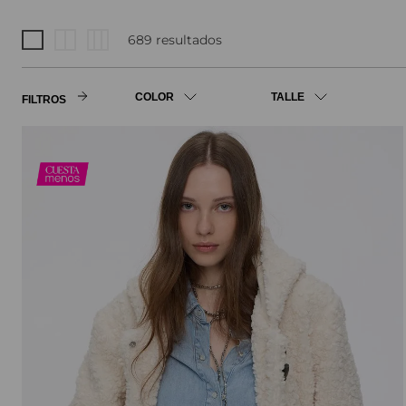
689
COLOR
TALLE
FILTROS
Genérico
38
Negro
40
Blanco
42
Crudo
44
Gris
46
Camel
48
Magenta
50
Azul
Único
Beige
S
Dorado
M
MOSTRAR 16
MOSTRAR 6 MÁS