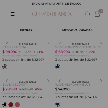
ENVÍO GRATIS A PARTIR DE $100.000
CADOS
0
FILTRAR
MEJOR VALORADAS
ELEGIR TALLE
ELEGIR TALLE
CAMPERA CINA
WIDE ROMBOS VINTAGE BLUE
$
98
.
990
$
124
.
990
$
68
.
990
$
96
.
990
21%
29%
$ 81.809,92
$ 57.016,53
Precio sin impuestos nacionales
Precio sin impuestos nacionales
3
cuotas sin int. de
$
32
.
997
3
cuotas sin int. de
$
22
.
997
ELEGIR TALLE
ELEGIR TALLE
BLUSA MODART
WIDE NEW DARK BLUE
$
28
.
990
$
52
.
990
$
74
.
990
45%
$ 23.958,68
$ 61.975,21
Precio sin impuestos nacionales
Precio sin impuestos nacionales
3
cuotas sin int. de
$
9664
3
cuotas sin int. de
$
24
.
997