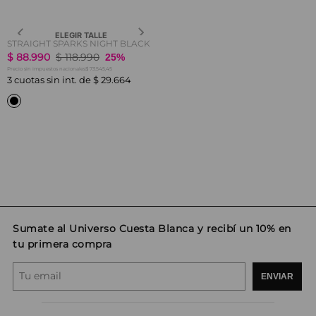
ELEGIR TALLE
STRAIGHT SPARKS NIGHT BLACK
$
88
.
990
$
118
.
990
25%
$ 73.545,45
Precio sin impuestos nacionales
3
cuotas sin int. de
$
29
.
664
Sumate al Universo Cuesta Blanca y recibí un 10% en
tu primera compra
ENVIAR