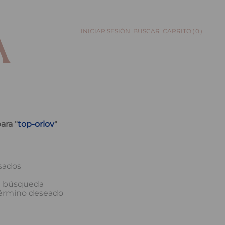
0
BUSCAR
ara "
top-orlov
"
sados
la búsqueda
término deseado