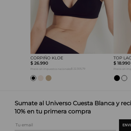
NIA
CORPIÑO KLOE
TOP LAC
$
26
.
990
$
18
.
990
00
$ 22.305,79
Precio sin impuestos nacionales
Precio sin im
Sumate al Universo Cuesta Blanca y rec
10% en tu primera compra
ENV