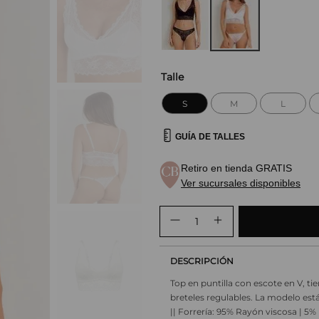
Talle
S
M
L
GUÍA DE TALLES
Retiro en tienda GRATIS
Ver sucursales disponibles
DESCRIPCIÓN
Top en puntilla con escote en V, tie
breteles regulables. La modelo est
|| Forrería: 95% Rayón viscosa | 5%