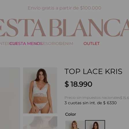
Envío gratis a partir de $100.000
INTERIOR
CUESTA MENOS
ACCESORIOS
DENIM
OUTLET
TOP LACE KRIS
$
18
.
990
Precio sin impuestos nacionales
$ 15.
3
cuotas sin int. de
$
6330
Color