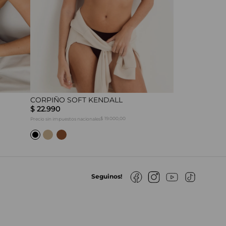
CORPIÑO SOFT KENDALL
CORPIÑO SOFT
$
22
.
990
$
18
.
990
$ 19.000,00
Precio sin impuestos nacionales
Precio sin impuestos na
Seguinos!