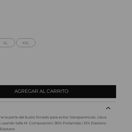
XL
XXL
AGREGAR AL CARRITO
ne la parte del busto forrado para evitar transparencias. Lleva
á usando talle M. Composición: 90% Poliamida | 10% Elastano
 Elastano