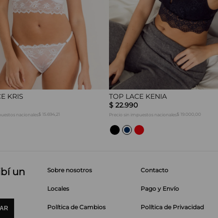
E KRIS
TOP LACE KENIA
$
22
.
990
$ 15.694,21
$ 19.000,00
puestos nacionales
Precio sin impuestos nacionales
ibí un
Sobre nosotros
Contacto
Locales
Pago y Envío
Política de Cambios
Política de Privacidad
IAR