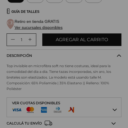
GUÍA DE TALLES
Retiro en tienda GRATIS
Ver sucursales disponibles
AGREGAR AL CARRITO
DESCRIPCIÓN
Top invisible en microfibra soft no tiene costuras, ideal para la
comodidad del dia a dia. Tiene tazas incorporadas, sin aro, los
breteles son elastizados. La modelo está usando talle M.
Composición: 65% Poliamida | 35% Elastano || Relleno: 100%
Poliéster
VER CUOTAS DISPONIBLES
CALCULÁ TU ENVÍO