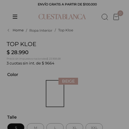
ENVÍO GRATIS A PARTIR DE $100.000
CADOS
0
Top Kloe
Ropa Interior
TOP KLOE
$
28
.
990
$ 23.958,68
Precio sin impuestos nacionales
3
cuotas sin int. de
$
9664
Color
Talle
S
M
L
XL
XXL