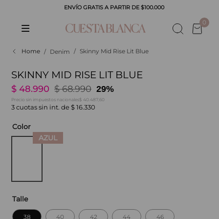
ENVÍO GRATIS A PARTIR DE $100.000
CADOS
0
Skinny Mid Rise Lit Blue
Denim
SKINNY MID RISE LIT BLUE
$
48
.
990
$
68
.
990
29%
$ 40.487,60
Precio sin impuestos nacionales
3
cuotas sin int. de
$
16
.
330
Color
Talle
38
40
42
44
46