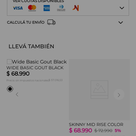
VER CUOTAS DISPONIBLES
CALCULÁ TU ENVÍO
LLEVÁ TAMBIÉN
WIDE BASIC GOUT BLACK
$
68
.
990
$ 57.016,53
Precio sin impuestos nacionales
SKINNY MID RISE COLOR
W
$
68
.
990
$
$
72
.
990
5%