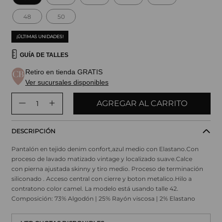
48
50
¡ÚLTIMAS UNIDADES!
GUÍA DE TALLES
Retiro en tienda GRATIS
Ver sucursales disponibles
AGREGAR AL CARRITO
DESCRIPCIÓN
Pantalón en tejido denim confort,azul medio con Elastano.Con
proceso de lavado matizado vintage y localizado suave.Calce
con pierna ajustada skinny y tiro medio. Proceso de terminación
siliconado . Acceso central con cierre y boton metalico.Hilo a
contratono color camel. La modelo está usando talle 42.
Composición: 73% Algodón | 25% Rayón viscosa | 2% Elastano