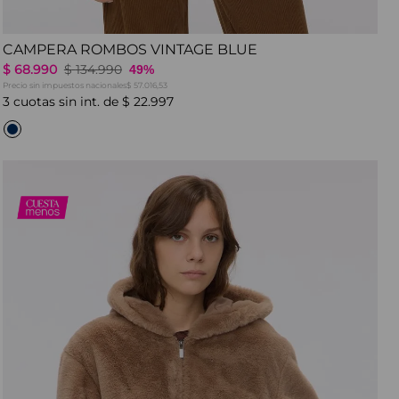
CAMPERA ROMBOS VINTAGE BLUE
$
68
.
990
$
134
.
990
49%
Precio sin impuestos nacionales
$ 57.016,53
3
cuotas sin int. de
$
22
.
997