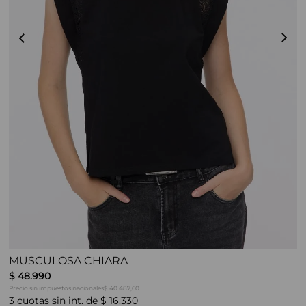
MUSCULOSA CHIARA
$
48
.
990
Precio sin impuestos nacionales
$ 40.487,60
3
cuotas sin int. de
$
16
.
330