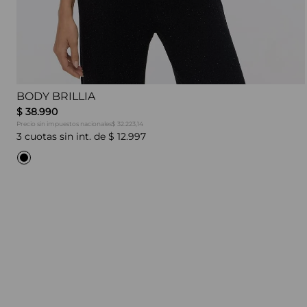
BODY BRILLIA
$
38
.
990
Precio sin impuestos nacionales
$ 32.223,14
3
cuotas sin int. de
$
12
.
997