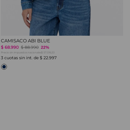
CAMISACO ABI BLUE
$
68
.
990
$
88
.
990
22%
Precio sin impuestos nacionales
$ 57.016,53
3
cuotas sin int. de
$
22
.
997