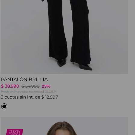
PANTALÓN BRILLIA
$
38
.
990
$
54
.
990
29%
Precio sin impuestos nacionales
$ 32.223,14
3
cuotas sin int. de
$
12
.
997