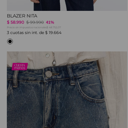
BLAZER NITA
$
58
.
990
$
99
.
990
41%
Precio sin impuestos nacionales
$ 48.752,07
3
cuotas sin int. de
$
19
.
664