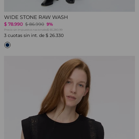
WIDE STONE RAW WASH
$
78
.
990
$
86
.
990
9%
Precio sin impuestos nacionales
$ 65.280,99
3
cuotas sin int. de
$
26
.
330