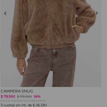
CAMPERA SNUG
$
78
.
990
$
119
.
990
34%
Precio sin impuestos nacionales
$ 65.280,99
3
cuotas sin int. de
$
26
.
330