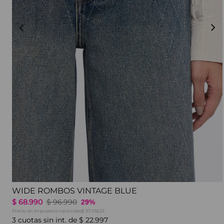
WIDE ROMBOS VINTAGE BLUE
$
68
.
990
$
96
.
990
29%
Precio sin impuestos nacionales
$ 57.016,53
3
cuotas sin int. de
$
22
.
997