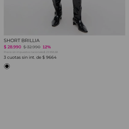
SHORT BRILLIA
$
28
.
990
$
32
.
990
12%
Precio sin impuestos nacionales
$ 23.958,68
3
cuotas sin int. de
$
9664