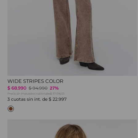
WIDE STRIPES COLOR
$
68
.
990
$
94
.
990
27%
Precio sin impuestos nacionales
$ 57.016,53
3
cuotas sin int. de
$
22
.
997