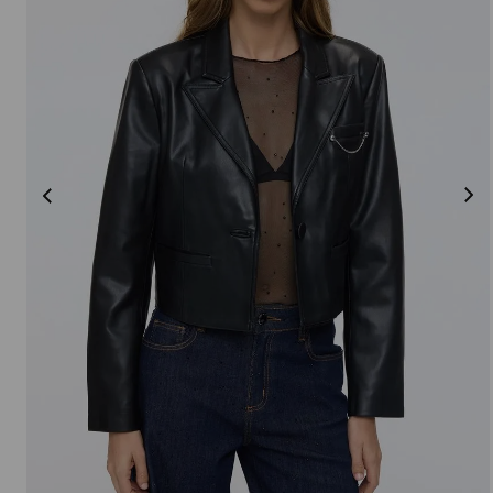
Beige
48
Ladrillo
50
Mostaza
S
Rojo
M
Marrón
L
MOSTRAR 3 MÁS
MOSTRAR 3 MÁS