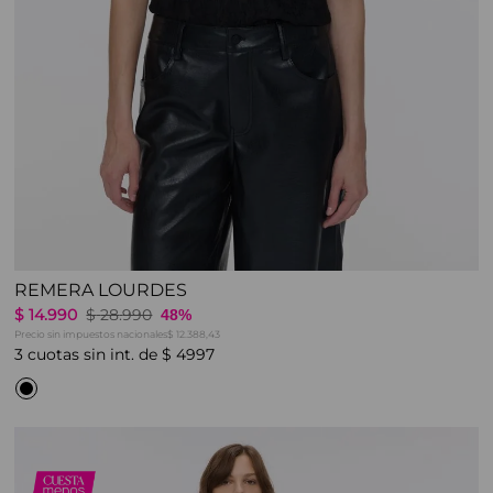
REMERA LOURDES
$
14
.
990
$
28
.
990
48%
Precio sin impuestos nacionales
$ 12.388,43
3
cuotas sin int. de
$
4997