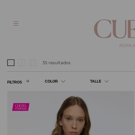
ROPA 
35
COLOR
TALLE
FILTROS
Negro
38
Crudo
40
Gris
42
Magenta
44
Azul
46