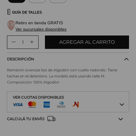
GUÍA DE TALLES
Retiro en tienda GRATIS
Ver sucursales disponibles
AGREGAR AL CARRITO
DESCRIPCIÓN
Remerón oversize liso de Algodón con cuello redondo. Tiene
tachas en el delantero. La modelo está usando talle M.
Composición: 100% Algodón
VER CUOTAS DISPONIBLES
CALCULÁ TU ENVÍO