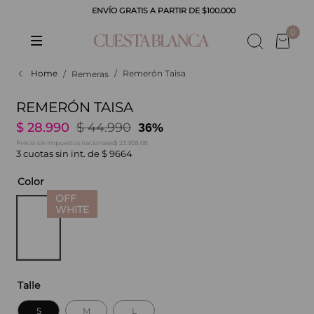
ENVÍO GRATIS A PARTIR DE $100.000
CADOS
0
Remerón Taisa
Remeras
REMERÓN TAISA
$
28
.
990
$
44
.
990
36%
$ 23.958,68
Precio sin impuestos nacionales
3
cuotas sin int. de
$
9664
Color
Talle
S
M
L