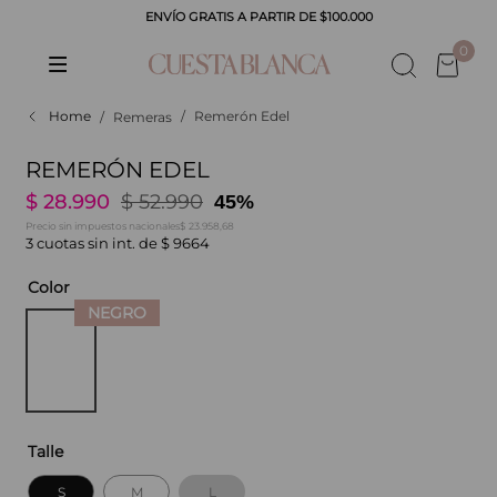
ENVÍO GRATIS A PARTIR DE $100.000
CADOS
0
Remerón Edel
Remeras
REMERÓN EDEL
$
28
.
990
$
52
.
990
45%
$ 23.958,68
Precio sin impuestos nacionales
3
cuotas sin int. de
$
9664
Color
Talle
S
M
L