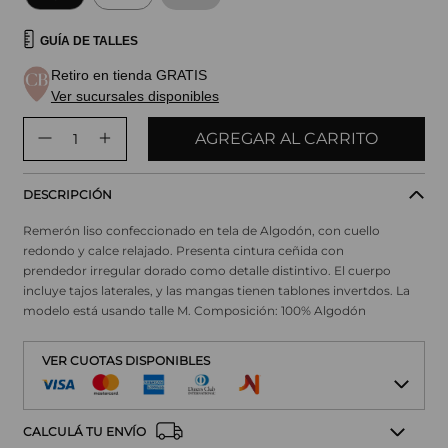
GUÍA DE TALLES
Retiro en tienda GRATIS
Ver sucursales disponibles
AGREGAR AL CARRITO
DESCRIPCIÓN
Remerón liso confeccionado en tela de Algodón, con cuello
redondo y calce relajado. Presenta cintura ceñida con
prendedor irregular dorado como detalle distintivo. El cuerpo
incluye tajos laterales, y las mangas tienen tablones invertdos. La
modelo está usando talle M. Composición: 100% Algodón
VER CUOTAS DISPONIBLES
CALCULÁ TU ENVÍO