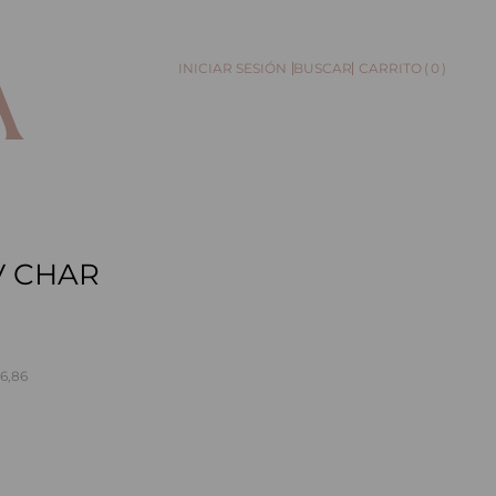
0
BUSCAR
V CHAR
76,86