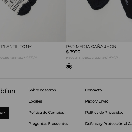
 PLANTIL TONY
PAR MEDIA CAÑA JHON
$
7990
$ 10.735,54
$ 6603,31
puestos nacionales
Precio sin impuestos nacionales
ibí un
Sobre nosotros
Contacto
Locales
Pago y Envío
Política de Cambios
Política de Privacidad
IAR
Preguntas Frecuentes
Defensa y Protección al 