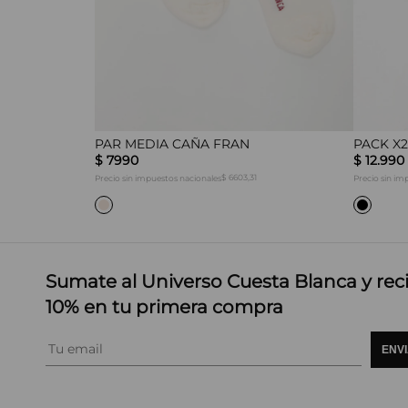
PAR MEDIA CAÑA FRAN
PACK X2
$
7990
$
12
.
990
$ 6603,31
Precio sin impuestos nacionales
Precio sin im
Sumate al Universo Cuesta Blanca y rec
10% en tu primera compra
ENV