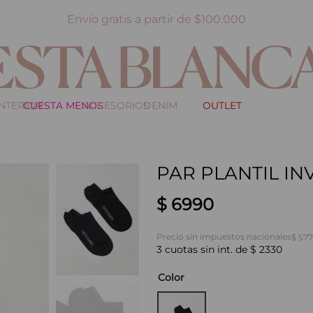
Envío gratis a partir de $100.000
INTERIOR
CUESTA MENOS
ACCESORIOS
DENIM
OUTLET
PAR PLANTIL IN
$
6990
Precio sin impuestos nacionales
$ 57
3
cuotas sin int. de
$
2330
Color