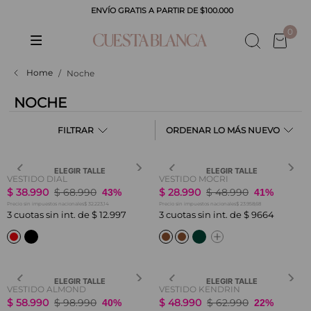
ENVÍO GRATIS A PARTIR DE $100.000
0
Noche
NOCHE
FILTRAR
LO MÁS NUEVO
ELEGIR TALLE
ELEGIR TALLE
VESTIDO DIAL
VESTIDO MOCRI
$
38
.
990
$
68
.
990
$
28
.
990
$
48
.
990
43%
41%
$ 32.223,14
$ 23.958,68
Precio sin impuestos nacionales
Precio sin impuestos nacionales
3
cuotas sin int. de
$
12
.
997
3
cuotas sin int. de
$
9664
ELEGIR TALLE
ELEGIR TALLE
VESTIDO ALMOND
VESTIDO KENDRIN
$
58
.
990
$
98
.
990
$
48
.
990
$
62
.
990
40%
22%