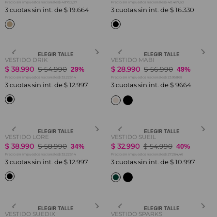
$ 48.752,07
$ 40.487,60
Precio sin impuestos nacionales
Precio sin impuestos nacionales
3
cuotas sin int. de
$
19
.
664
3
cuotas sin int. de
$
16
.
330
ELEGIR TALLE
ELEGIR TALLE
VESTIDO DRIK
VESTIDO MABI
$
38
.
990
$
54
.
990
$
28
.
990
$
56
.
990
29%
49%
$ 32.223,14
$ 23.958,68
Precio sin impuestos nacionales
Precio sin impuestos nacionales
3
cuotas sin int. de
$
12
.
997
3
cuotas sin int. de
$
9664
ELEGIR TALLE
ELEGIR TALLE
VESTIDO LORE
VESTIDO SUEIL
$
38
.
990
$
58
.
990
$
32
.
990
$
54
.
990
34%
40%
$ 32.223,14
$ 27.264,46
Precio sin impuestos nacionales
Precio sin impuestos nacionales
3
cuotas sin int. de
$
12
.
997
3
cuotas sin int. de
$
10
.
997
ELEGIR TALLE
ELEGIR TALLE
VESTIDO SUEDIX
VESTIDO SPARKS