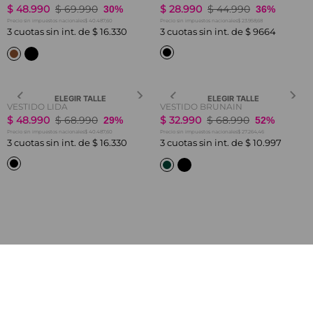
$
48
.
990
$
69
.
990
$
28
.
990
$
44
.
990
30%
36%
$ 40.487,60
$ 23.958,68
Precio sin impuestos nacionales
Precio sin impuestos nacionales
3
cuotas sin int. de
$
16
.
330
3
cuotas sin int. de
$
9664
ELEGIR TALLE
ELEGIR TALLE
VESTIDO LIDA
VESTIDO BRUNAIN
$
48
.
990
$
68
.
990
$
32
.
990
$
68
.
990
29%
52%
$ 40.487,60
$ 27.264,46
Precio sin impuestos nacionales
Precio sin impuestos nacionales
3
cuotas sin int. de
$
16
.
330
3
cuotas sin int. de
$
10
.
997