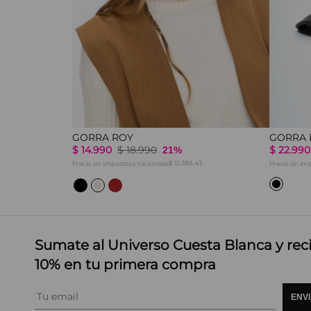
GORRA ROY
GORRA 
$
14
.
990
$
18
.
990
$
22
.
990
21%
54
$ 12.388,43
Precio sin impuestos nacionales
Precio sin im
Sumate al Universo Cuesta Blanca y rec
10% en tu primera compra
ENV