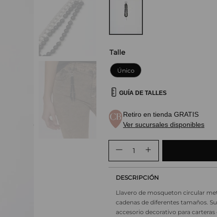
Talle
Único
GUÍA DE TALLES
Retiro en tienda GRATIS
Ver sucursales disponibles
DESCRIPCIÓN
Llavero de mosqueton circular met
cadenas de diferentes tamaños. Su
accesorio decorativo para carteras