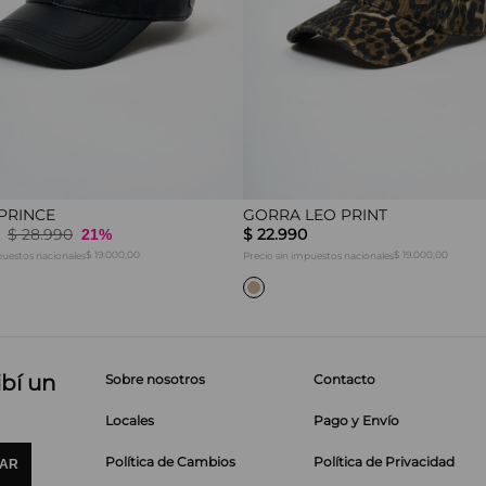
PRINCE
GORRA LEO PRINT
$
28
.
990
$
22
.
990
21%
$ 19.000,00
$ 19.000,00
puestos nacionales
Precio sin impuestos nacionales
ibí un
Sobre nosotros
Contacto
Locales
Pago y Envío
Política de Cambios
Política de Privacidad
IAR