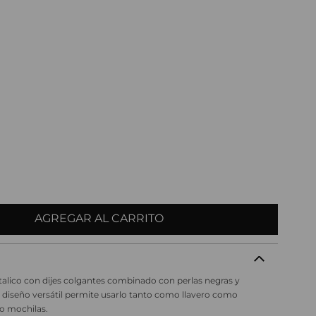
AGREGAR AL CARRITO
alico con dijes colgantes combinado con perlas negras y
 diseño versátil permite usarlo tanto como llavero como
 o mochilas.