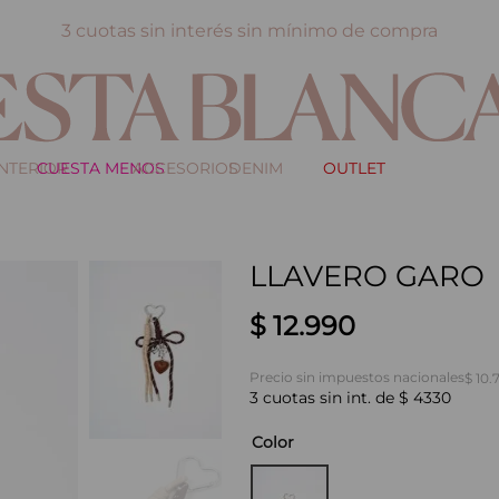
3 cuotas sin interés sin mínimo de compra
INTERIOR
CUESTA MENOS
ACCESORIOS
DENIM
OUTLET
LLAVERO GARO
$
12
.
990
Precio sin impuestos nacionales
$ 10.
3
cuotas sin int. de
$
4330
Color