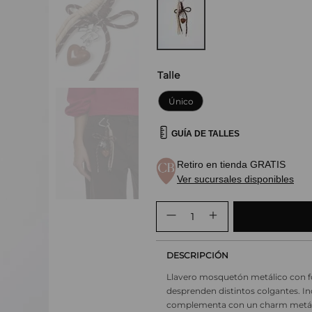
Talle
Único
GUÍA DE TALLES
Retiro en tienda GRATIS
Ver sucursales disponibles
DESCRIPCIÓN
Llavero mosquetón metálico con fo
desprenden distintos colgantes. In
complementa con un charm metálico