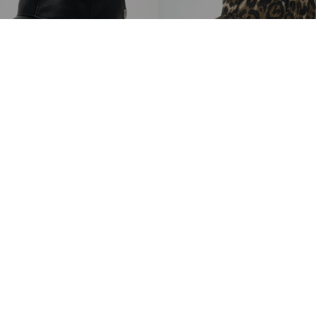
PRINCE
GORRA LEO PRINT
$
28
.
990
$
22
.
990
21%
$ 19.000,00
$ 19.000,00
puestos nacionales
Precio sin impuestos nacionales
ibí un
Sobre nosotros
Contacto
Locales
Pago y Envío
Política de Cambios
Política de Privacidad
IAR