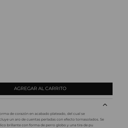
AGREGAR AL CARRITO
rma de corazón en acabado plateado, del cual se
cluye un aro de cuentas perladas con efecto tornasolados. Se
 brillante con forma de perro globo y una tira de pu