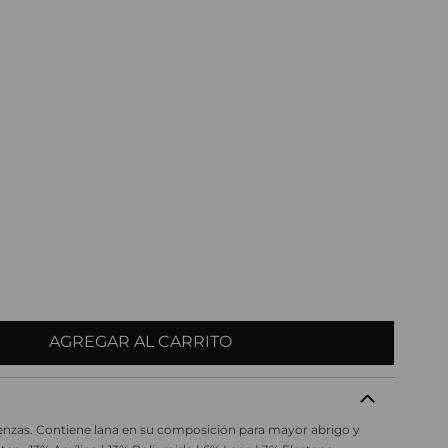
AGREGAR AL CARRITO
enzas. Contiene lana en su composición para mayor abrigo y