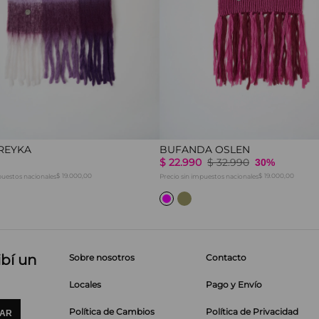
REYKA
BUFANDA OSLEN
$
22
.
990
$
32
.
990
30%
$ 19.000,00
$ 19.000,00
puestos nacionales
Precio sin impuestos nacionales
ibí un
Sobre nosotros
Contacto
Locales
Pago y Envío
Política de Cambios
Política de Privacidad
IAR