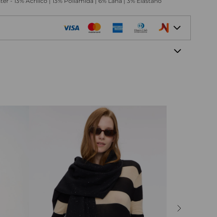
r - 13% Acrílico | 13% Poliamida | 6% Lana | 3% Elastano