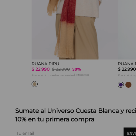
RUANA PIRU
RUANA 
$
22
.
990
$
32
.
990
$
22
.
990
30%
00
$ 19.000,00
Precio sin impuestos nacionales
Precio sin im
Sumate al Universo Cuesta Blanca y rec
10% en tu primera compra
ENV