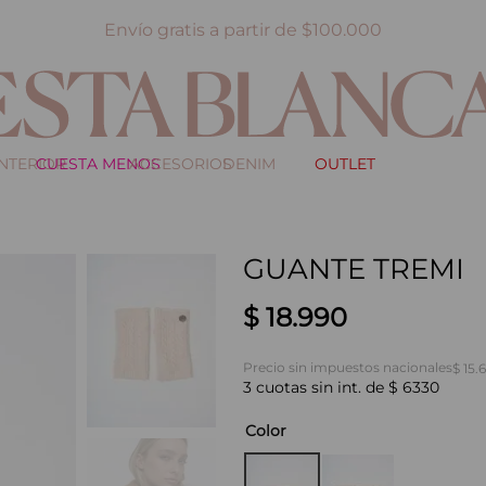
Envío gratis a partir de $100.000
INTERIOR
CUESTA MENOS
ACCESORIOS
DENIM
OUTLET
GUANTE TREMI
$
18
.
990
Precio sin impuestos nacionales
$ 15.
3
cuotas sin int. de
$
6330
Color