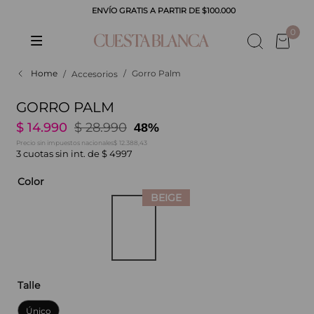
ENVÍO GRATIS A PARTIR DE $100.000
CADOS
0
Gorro Palm
Accesorios
GORRO PALM
$
14
.
990
$
28
.
990
48%
$ 12.388,43
Precio sin impuestos nacionales
3
cuotas sin int. de
$
4997
Color
Talle
Único