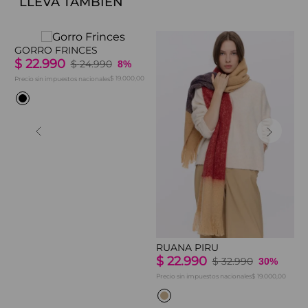
LLEVÁ TAMBIÉN
GORRO FRINCES
G
$
22
.
990
$
$
24
.
990
8%
$ 19.000,00
Precio sin impuestos nacionales
Pre
RUANA PIRU
$
22
.
990
$
32
.
990
30%
0
$ 19.000,00
Precio sin impuestos nacionales