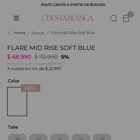
ENVÍO GRATIS A PARTIR DE $100.000
CADOS
0
Flare Mid Rise Soft Blue
Denim
FLARE MID RISE SOFT BLUE
$
68
.
990
$
72
.
990
5%
$ 57.016,53
Precio sin impuestos nacionales
3
cuotas sin int. de
$
22
.
997
Color
Talle
38
40
42
44
46