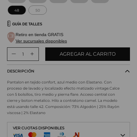
48
50
GUÍA DE TALLES
Retiro en tienda GRATIS
Ver sucursales disponibles
AGREGAR AL CARRITO
DESCRIPCIÓN
Pantalon en tejido confort, azul medio con Elastano. Con
proceso de lavado y localizado efecto matizado vintage.Calce
con 5 bolsillos, tiro medio y pierna flare. Acceso central con
cierre y boton metalico. Hilo a contratono camel. La modelo
está usando talle 42. Composición: 73% Algodón | 25% Rayón
viscosa | 2% Elastano
VER CUOTAS DISPONIBLES