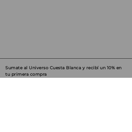
Sumate al Universo Cuesta Blanca y recibí un 10% en
tu primera compra
ENVIAR
Seguinos!
Sobre nosotros
Contacto