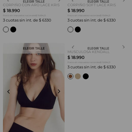
ELEGIR TALLE
ELEGIR TALLE
CORPIÑO CON ARO LACE KRIS
CORPIÑO SOFT LACE KRIS
$
18
.
990
$
18
.
990
$ 15.694,21
$ 15.694,21
Precio sin impuestos nacionales
Precio sin impuestos nacionales
3
cuotas sin int. de
$
6330
3
cuotas sin int. de
$
6330
ELEGIR TALLE
ELEGIR TALLE
MUSCULOSA KENDALL
$
18
.
990
$ 15.694,21
Precio sin impuestos nacionales
3
cuotas sin int. de
$
6330