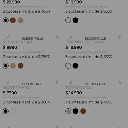
$
22
.
990
$
18
.
990
$ 19.000,00
$ 15.694,21
Precio sin impuestos nacionales
Precio sin impuestos nacionales
3
cuotas sin int. de
$
7664
3
cuotas sin int. de
$
6330
ELEGIR TALLE
ELEGIR TALLE
SHORT KENDALL
CORPIÑO SOFT KALA
$
8990
$
18
.
990
$ 7429,75
$ 15.694,21
Precio sin impuestos nacionales
Precio sin impuestos nacionales
3
cuotas sin int. de
$
2997
3
cuotas sin int. de
$
6330
ELEGIR TALLE
ELEGIR TALLE
VEDETINA KALA
TOP KENDALL
$
7990
$
14
.
990
$ 6603,31
$ 12.388,43
Precio sin impuestos nacionales
Precio sin impuestos nacionales
3
cuotas sin int. de
$
2664
3
cuotas sin int. de
$
4997