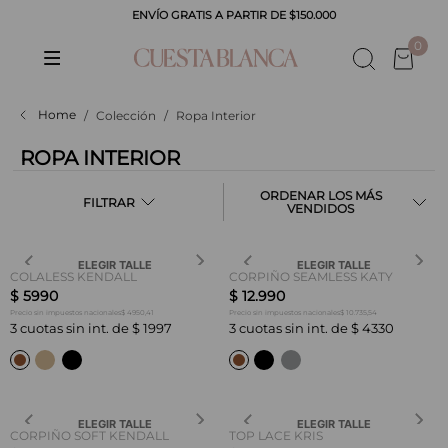
ENVÍO GRATIS A PARTIR DE $150.000
0
Colección
Ropa Interior
ROPA INTERIOR
LOS MÁS
FILTRAR
VENDIDOS
ELEGIR TALLE
ELEGIR TALLE
COLALESS KENDALL
CORPIÑO SEAMLESS KATY
$
5990
$
12
.
990
$ 4950,41
$ 10.735,54
Precio sin impuestos nacionales
Precio sin impuestos nacionales
3
cuotas sin int. de
$
1997
3
cuotas sin int. de
$
4330
ELEGIR TALLE
ELEGIR TALLE
CORPIÑO SOFT KENDALL
TOP LACE KRIS