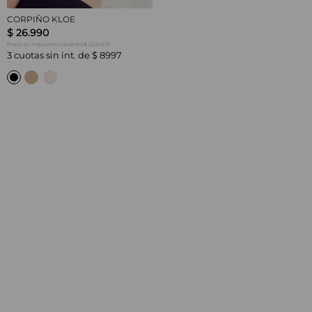
CORPIÑO KLOE
$
26
.
990
$ 22.305,79
Precio sin impuestos nacionales
3
cuotas sin int. de
$
8997