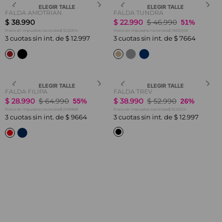
ELEGIR TALLE
ELEGIR TALLE
FALDA AMOTRIAN
FALDA TUNDRA
$
38
.
990
$
22
.
990
$
46
.
990
51%
$ 32.223,14
$ 19.000,00
Precio sin impuestos nacionales
Precio sin impuestos nacionales
3
cuotas sin int. de
$
12
.
997
3
cuotas sin int. de
$
7664
ELEGIR TALLE
ELEGIR TALLE
FALDA FILIPA
FALDA TREV
$
28
.
990
$
64
.
990
$
38
.
990
$
52
.
990
55%
26%
$ 23.958,68
$ 32.223,14
Precio sin impuestos nacionales
Precio sin impuestos nacionales
3
cuotas sin int. de
$
9664
3
cuotas sin int. de
$
12
.
997