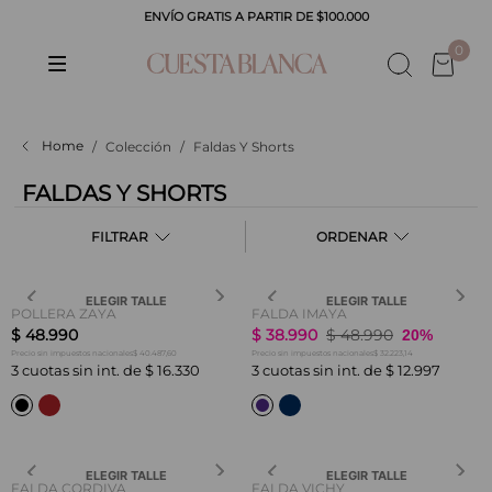
ENVÍO GRATIS A PARTIR DE $100.000
0
Colección
Faldas Y Shorts
FALDAS Y SHORTS
FILTRAR
ELEGIR TALLE
ELEGIR TALLE
POLLERA ZAYA
FALDA IMAYA
$
48
.
990
$
38
.
990
$
48
.
990
20%
$ 40.487,60
$ 32.223,14
Precio sin impuestos nacionales
Precio sin impuestos nacionales
3
cuotas sin int. de
$
16
.
330
3
cuotas sin int. de
$
12
.
997
ELEGIR TALLE
ELEGIR TALLE
FALDA CORDIVA
FALDA VICHY