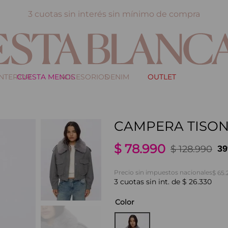
3 cuotas sin interés sin mínimo de compra
INTERIOR
CUESTA MENOS
ACCESORIOS
DENIM
OUTLET
CAMPERA TISON
$
78
.
990
$
128
.
990
3
Precio sin impuestos nacionales
$ 65.
3
cuotas sin int. de
$
26
.
330
Color