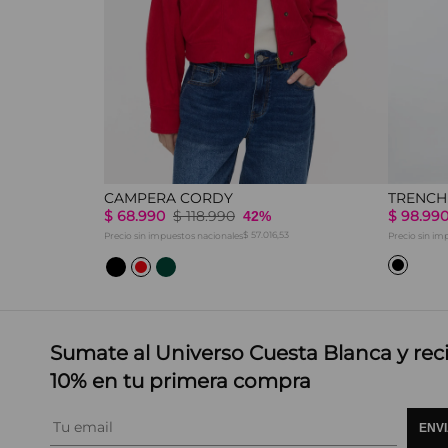
CAMPERA CORDY
TRENCH
$
68
.
990
$
118
.
990
$
98
.
99
42%
14
$ 57.016,53
Precio sin impuestos nacionales
Precio sin im
Sumate al Universo Cuesta Blanca y rec
10% en tu primera compra
ENV