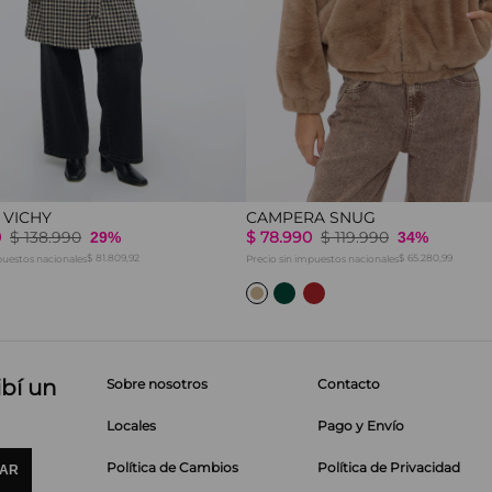
 VICHY
CAMPERA SNUG
0
$
138
.
990
$
78
.
990
$
119
.
990
29%
34%
$ 81.809,92
$ 65.280,99
puestos nacionales
Precio sin impuestos nacionales
ibí un
Sobre nosotros
Contacto
Locales
Pago y Envío
Política de Cambios
Política de Privacidad
IAR