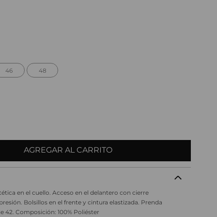
46
48
AGREGAR AL CARRITO
ética en el cuello. Acceso en el delantero con cierre
esión. Bolsillos en el frente y cintura elastizada. Prenda
le 42. Composición: 100% Poliéster