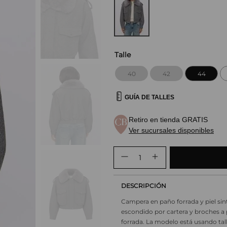
Talle
40
42
44
GUÍA DE TALLES
Retiro en tienda GRATIS
Ver sucursales disponibles
DESCRIPCIÓN
Campera en paño forrada y piel sint
escondido por cartera y broches a pr
forrada. La modelo está usando tal