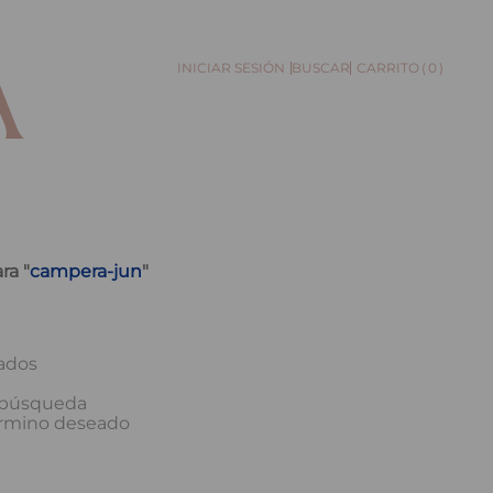
0
BUSCAR
ra "
campera-jun
"
ados
a búsqueda
érmino deseado