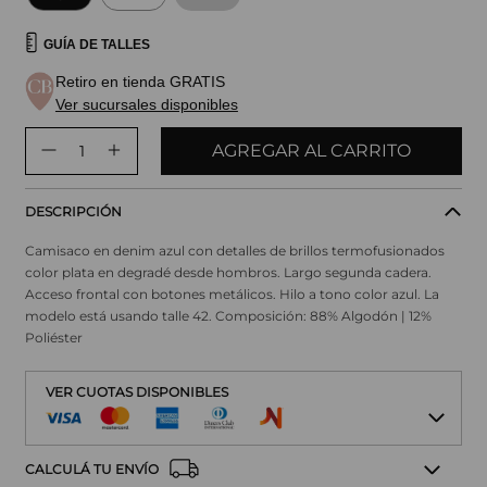
GUÍA DE TALLES
Retiro en tienda GRATIS
Ver sucursales disponibles
AGREGAR AL CARRITO
DESCRIPCIÓN
Camisaco en denim azul con detalles de brillos termofusionados
color plata en degradé desde hombros. Largo segunda cadera.
Acceso frontal con botones metálicos. Hilo a tono color azul. La
modelo está usando talle 42. Composición: 88% Algodón | 12%
Poliéster
VER CUOTAS DISPONIBLES
CALCULÁ TU ENVÍO