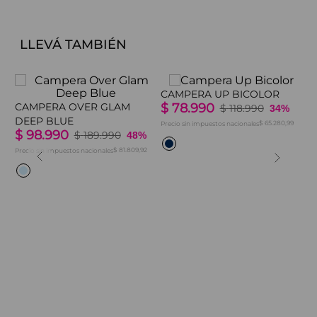
LLEVÁ TAMBIÉN
CAMPERA UP BICOLOR
CAMPERA OVER GLAM
$
78
.
990
C
$
118
.
990
34%
DEEP BLUE
V
$ 65.280,99
Precio sin impuestos nacionales
$
98
.
990
$
$
189
.
990
48%
$ 81.809,92
Precio sin impuestos nacionales
Pre
9