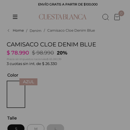
ENVÍO GRATIS A PARTIR DE $100.000
CADOS
0
Camisaco Cloe Denim Blue
Denim
CAMISACO CLOE DENIM BLUE
$
78
.
990
$
98
.
990
20%
$ 65.280,99
Precio sin impuestos nacionales
3
cuotas sin int. de
$
26
.
330
Color
Talle
S
M
L