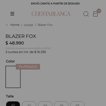
ENVÍO GRATIS A PARTIR DE $100.000
CADOS
0
Blazer Fox
Outlet
BLAZER FOX
$
48
.
990
$ 40.487,60
Precio sin impuestos nacionales
3
cuotas sin int. de
$
16
.
330
Color
Talle
40
42
44
46
48