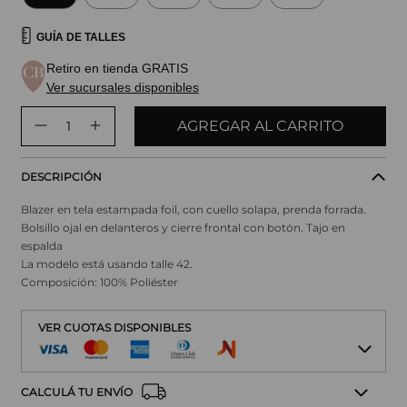
GUÍA DE TALLES
Retiro en tienda GRATIS
Ver sucursales disponibles
AGREGAR AL CARRITO
DESCRIPCIÓN
Blazer en tela estampada foil, con cuello solapa, prenda forrada.
Bolsillo ojal en delanteros y cierre frontal con botón. Tajo en
espalda
La modelo está usando talle 42.
Composición: 100% Poliéster
VER CUOTAS DISPONIBLES
CALCULÁ TU ENVÍO