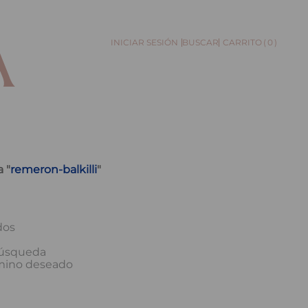
0
BUSCAR
 "
remeron-balkilli
"
dos
 búsqueda
rmino deseado