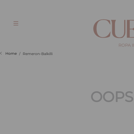
ROPA 
Remeron-Balkilli
OOPS