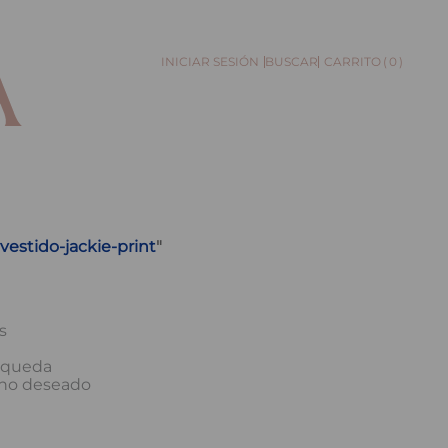
0
BUSCAR
vestido-jackie-print
"
s
úsqueda
ino deseado